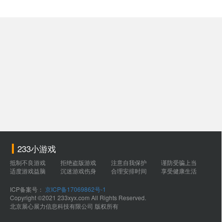
233小游戏
抵制不良游戏
拒绝盗版游戏
注意自我保护
谨防受骗上当
适度游戏益脑
沉迷游戏伤身
合理安排时间
享受健康生活
ICP备案号：
京ICP备17069862号-1
Copyright ©2021 233xyx.com All Rights Reserved.
北京展心展力信息科技有限公司 版权所有